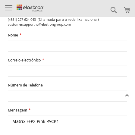
Ir
para
Pesqui
o
(Chamada para a rede fixa nacional)
(+351) 227 624 043
Conteúdo
customersupporthc@elastrongroup.com
Nome
Correio electrónico
Número de Telefone
Mensagem