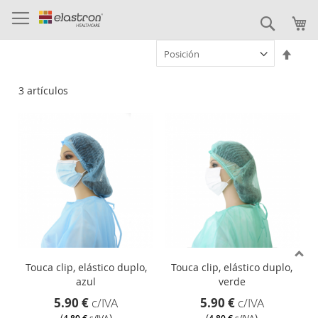
Ir
al
Buscar
contenido
Fijar
Direc
Desc
3
artículos
Touca clip, elástico duplo,
Touca clip, elástico duplo,
azul
verde
5.90 €
c/IVA
5.90 €
c/IVA
(
)
(
)
s/IVA
s/IVA