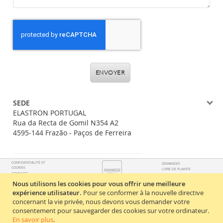
ENVOYER
SEDE
ELASTRON PORTUGAL
Rua da Recta de Gomil N354 A2
4595-144 Frazão - Paços de Ferreira
CONFIDENTIALITÉ ET
DEMANDES
COOKIES
LIVRE DE PLAINTE
CONTACTS
FAQ
Nous utilisons les cookies pour vous offrir une meilleure
expérience utilisateur.
Pour se conformer à la nouvelle directive
© Copyright 2026 Elastron Portugal S. A.
concernant la vie privée, nous devons vous demander votre
Tous les droits sont réservés.
consentement pour sauvegarder des cookies sur votre ordinateur.
En savoir plus
.