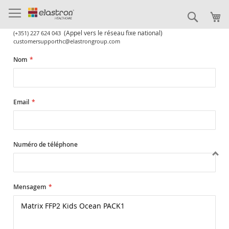
Allez
au
Recher
contenu
(Appel vers le réseau fixe national)
(+351) 227 624 043
customersupporthc@elastrongroup.com
Nom
Email
Numéro de téléphone
Mensagem