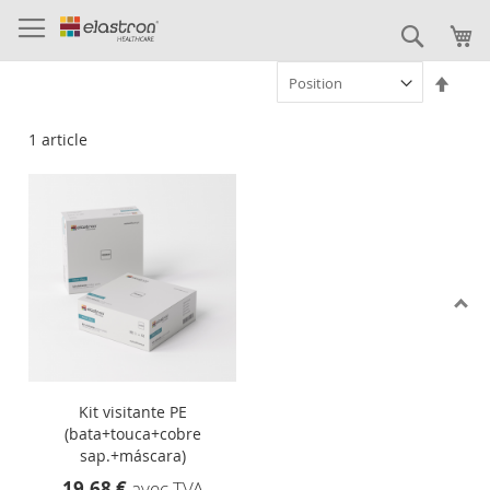
Allez
au
Recher
contenu
Par
ordre
décro
1
article
Kit visitante PE
(bata+touca+cobre
sap.+máscara)
19.68 €
avec TVA