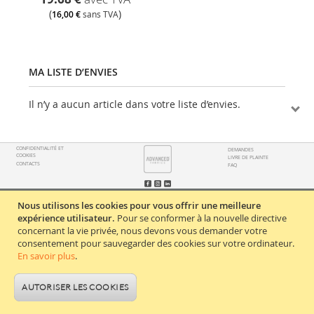
(
)
16,00 €
sans TVA
MA LISTE D’ENVIES
Il n’y a aucun article dans votre liste d’envies.
CONFIDENTIALITÉ ET
DEMANDES
COOKIES
LIVRE DE PLAINTE
CONTACTS
FAQ
© Copyright 2026 Elastron Portugal S. A.
Nous utilisons les cookies pour vous offrir une meilleure
Tous les droits sont réservés.
expérience utilisateur.
Pour se conformer à la nouvelle directive
concernant la vie privée, nous devons vous demander votre
consentement pour sauvegarder des cookies sur votre ordinateur.
En savoir plus
.
AUTORISER LES COOKIES