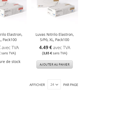
rilo Elastron,
Luvas Nitrilo Elastron,
L, Pack100
S/Pó, XL, Pack100
€
avec TVA
4.49 €
avec TVA
)
(
)
€
sans TVA
3,65 €
sans TVA
ure de stock
AJOUTER AU PANIER
AFFICHER
PAR PAGE