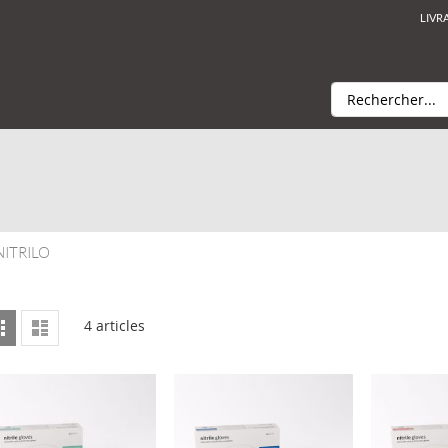
LIVR
Rechercher
NITRILO
Afficher
Grille
Liste
4
articles
en