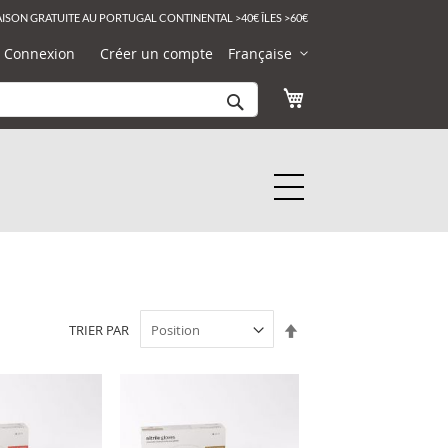
AISON GRATUITE AU PORTUGAL CONTINENTAL >40€ ÎLES >60€
Langue
Connexion
Créer un compte
Française
Rechercher
Mon panier
Par
TRIER PAR
ordre
décroissant