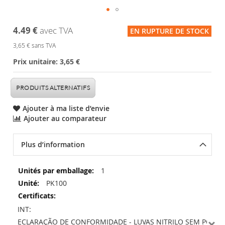
Skip
4.49 €
avec TVA
EN RUPTURE DE STOCK
to
the
3,65 €
sans TVA
beginning
of
Prix unitaire: 3,65 €
the
images
PRODUITS ALTERNATIFS
gallery
Ajouter à ma liste d’envie
Ajouter au comparateur
Plus d’information
Plus
1
d’information
PK100
INT:
DECLARAÇÃO DE CONFORMIDADE - LUVAS NITRILO SEM PÓ EL