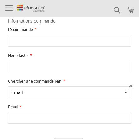
Allez
au
Recher
contenu
Informations commande
ID commande
Nom (fact.)
Chercher une commande par
Email