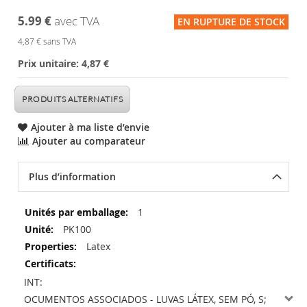
Skip
5.99 €
avec TVA
EN RUPTURE DE STOCK
to
the
4,87 €
sans TVA
beginning
of
Prix unitaire: 4,87 €
the
images
PRODUITS ALTERNATIFS
gallery
Ajouter à ma liste d’envie
Ajouter au comparateur
Plus d’information
Plus
1
d’information
PK100
Latex
INT:
DOCUMENTOS ASSOCIADOS - LUVAS LÁTEX, SEM PÓ, S;